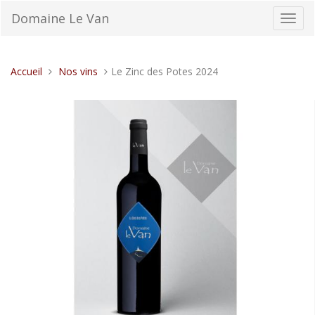
Aller
Domaine Le Van
Bascu
au
la
contenu
navig
Vous
Accueil
Nos vins
Le Zinc des Potes 2024
êtes
ici :